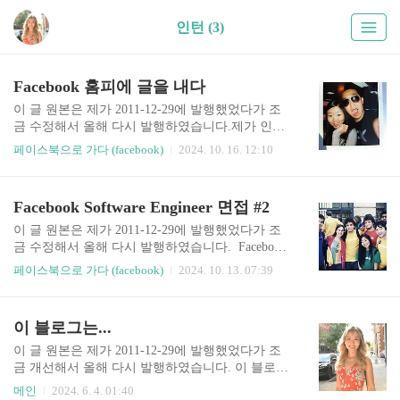
인턴 (3)
Facebook 홈피에 글을 내다
이 글 원본은 제가 2011-12-29에 발행했었다가 조
금 수정해서 올해 다시 발행하였습니다.제가 인턴
한 일을 페이스북에서 홈페이지에 글을 내어 달라
페이스북으로 가다 (facebook)
2024. 10. 16. 12:10
고 요구했어요. 그래서 이렇게 글을 써서 다음의 링
크에 가면 보실 수 있게 되어 있답니다. :)제가 페이
스북에서 일 할때 모습과 이야기가 궁금하신 분들
Facebook Software Engineer 면접 #2
은 여기 링크에 있는 기사를 읽어 보세요! https://w
ww.facebook.com/notes/facebook-engineering/internin
이 글 원본은 제가 2011-12-29에 발행했었다가 조
g-at-facebook-bridging-marketing-and-engineering/10
금 수정해서 올해 다시 발행하였습니다. Facebook
150254305343920
일차 면접을 본 후, 나는 또 다른 회사와의 전화 면
페이스북으로 가다 (facebook)
2024. 10. 13. 07:39
접 준비 및 보느라 시간 가는 줄 몰랐습니다. 그렇
게 겨우 저녁쯔음 facebook 리쿠르터 한테서 이메
일을 받았습니다. "축하해요! 첫 면접을 통과하셨
이 블로그는...
습니다. 내일 면접은 같은 장소에서 볼 거랍니다.
면접 시간을 정해 주세요." 여러가지 면접 시간이
이 글 원본은 제가 2011-12-29에 발행했었다가 조
있었지만 나는 제일 빠른 것을 택하기로 했습니다.
금 개선해서 올해 다시 발행하였습니다. 이 블로그
숙제가 많은 지라... 그리고 면접 경험 결과 문제 푸
는 제가 한국 토종으로 공부하고 자라서, 평범하게
메인
2024. 6. 4. 01:40
는 것이 도움은 되지만 면접 직전에 푼 문제 몇 개