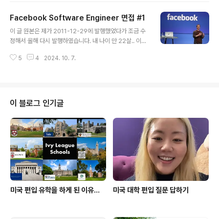
금하신 분들은 여기 링크에 있는 기사를 읽어 보세요! http
Facebook Software Engineer 면접 #1
s://www.facebook.com/notes/facebook-engine
글 내용
ering/interning-at-facebook-bridging-marketin
이 글 원본은 제가 2011-12-29에 발행했었다가 조금 수
g-and-engineering/10150254305343920
정해서 올해 다시 발행하였습니다. 내 나이 만 22살.. 이제
일자리를 구할때가 된 것 같았습니다. 그래서 Cornell 온
5
4
2024. 10. 7.
라인 career center 웹싸이트에 가서 여기 저기 이력서
를 찔러 넣었습니다. 그래서 삼성, Amazon.com, Zyng
a, eBay, 등등 의 회사들과 면접을 보기로 했습니다. 그러
나 facebook 회사에서는 아직 소식 깜깜... 일주일이 지
나고, 난 벌써 모든 회사들과 일차 면접을 통과했고 이제 이
이 블로그 인기글
차 면접 및 마지막 면접을 보아야 하는 상황.. 그때 facebo
ok에서 다음과 같은 이메일을 보내왔습니다. "Faceboo
k과의 on-campus 면접에 선택되었습니다. 면접 시간을
정해주세요." 면접날은 고작 4..
미국 편입 유학을 하게 된 이유...
미국 대학 편입 질문 답하기