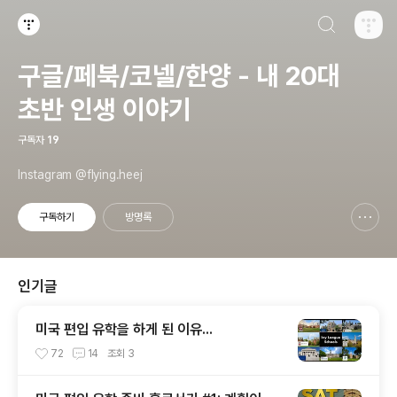
검색하기
티스토리
구글/페북/코넬/한양 - 내 20대
초반 인생 이야기
구독자
19
Instagram @flying.heej
구독하기
방명록
신고하기 레이어
열기
인기글
미국 편입 유학을 하게 된 이유...
72
14
조회
3