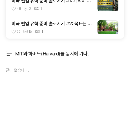
미국 편입 유학 준비 홀로서기 #1: 계획이 반
이다
48
2
조회
1
미국 편입 유학 준비 홀로서기 #2: 목표는 높
게!
22
16
조회
1
MIT와 하버드(Harvard)를 동시에 가다.
분류 전체보기
주요 글 목록
글이 없습니다.